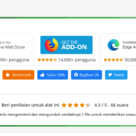
000+ pengguna
14,000+ pengguna
30,0
Bookmark
Suka
106k
Bagikan
2k
Tweet
Beri penilaian untuk alat ini
4.3
/ 5 - 66 suara
erlu mengonversi dan mengunduh setidaknya 1 file untuk memberikan mas