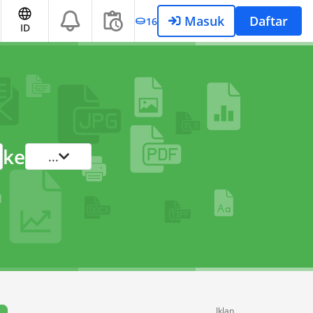
Masuk
Daftar
16
ID
ke
...
Iklan