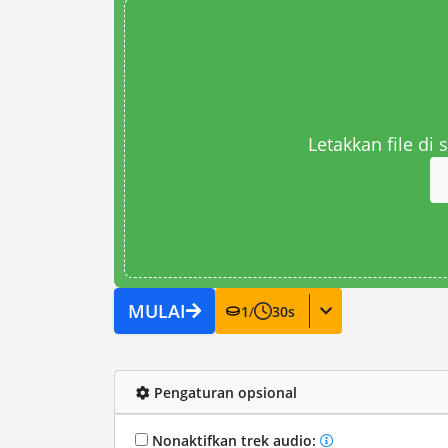
Letakkan file di
MULAI
1
/
30
s
Pengaturan opsional
Nonaktifkan trek audio: