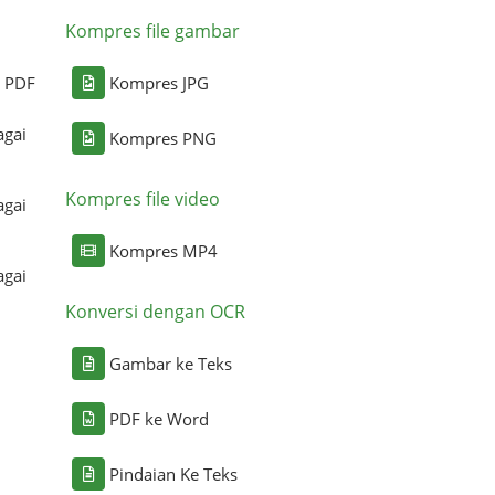
Kompres file gambar
i PDF
Kompres JPG
agai
Kompres PNG
Kompres file video
agai
Kompres MP4
agai
Konversi dengan OCR
Gambar ke Teks
PDF ke Word
Pindaian Ke Teks